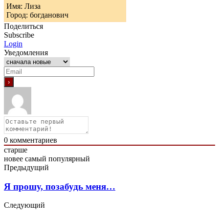
Имя: Лиза
Город: богданович
Поделиться
Subscribe
Login
Уведомления
0
комментариев
старше
новее
самый популярный
Предыдущий
Я прошу, позабудь меня…
Следующий