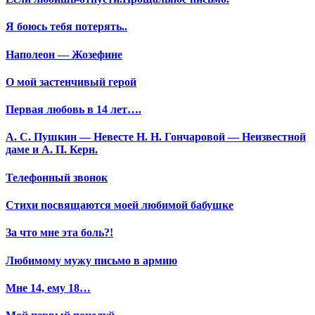
Я боюсь тебя потерять..
Наполеон — Жозефине
О мой застенчивый герой
Первая любовь в 14 лет….
А. С. Пушкин — Невесте Н. Н. Гончаровой — Неизвестной
даме и А. П. Керн.
Телефонный звонок
Стихи посвящаются моей любимой бабушке
За что мне эта боль?!
Любимому мужу письмо в армию
Мне 14, ему 18…