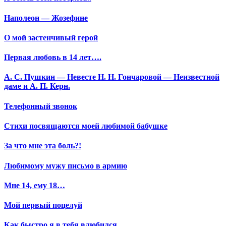
Наполеон — Жозефине
О мой застенчивый герой
Первая любовь в 14 лет….
А. С. Пушкин — Невесте Н. Н. Гончаровой — Неизвестной
даме и А. П. Керн.
Телефонный звонок
Стихи посвящаются моей любимой бабушке
За что мне эта боль?!
Любимому мужу письмо в армию
Мне 14, ему 18…
Мой первый поцелуй
Как быстро я в тебя влюбился…