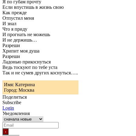
Я по губам прочту
Если впустишь в жизнь свою
Как прежде
Отпустил меня
И знал
Что я приду
И прогнать не можешь
И не держишь…
Разреши
Хрипит моя душа
Разреши
Ладонью прикоснуться
Ведь тоскуют по тебе уста
Так и не сумев других коснуться…..
Имя: Катерина
Город: Москва
Поделиться
Subscribe
Login
Уведомления