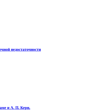
ечной недостаточности
ме и А. П. Керн.