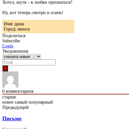
Хотел, шутя – в любви признаться?
Ну, вот теперь смотри и плачь!
Имя: даша
Город: минск
Поделиться
Subscribe
Login
Уведомления
0
комментариев
старше
новее
самый популярный
Предыдущий
Письмо