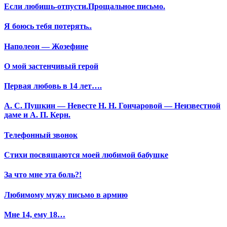
Если любишь-отпусти.Прощальное письмо.
Я боюсь тебя потерять..
Наполеон — Жозефине
О мой застенчивый герой
Первая любовь в 14 лет….
А. С. Пушкин — Невесте Н. Н. Гончаровой — Неизвестной
даме и А. П. Керн.
Телефонный звонок
Стихи посвящаются моей любимой бабушке
За что мне эта боль?!
Любимому мужу письмо в армию
Мне 14, ему 18…