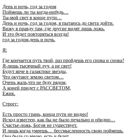
День и ночь, год за годом
Поймешь ли ты когда-нибудь…
Ты-мой свет в конце пути…
День и ночь, год за годом, я пытаюсь до света дойти.
Вижу я правду там, где другие видят лишь ложь.
И это будет повторяться всегда!
год за годом,день и ночь.
Я:
Где кончается путь твой, раз пройдешь его снова и снова?
Я-лишь тысячный луч, а не свет!
Будут ярче в галактике звезды,
Что окутают землю светом…
Очень жаль,что не буду рядом,
А коней придет с РАССВЕТОМ,
Ежик.
Строгг:
Есть просто грань, конца пути не видно!
Исход известен, как бы не было печально и обидно…
Счастье-ложь, Богов не существует.
И лишь когда умрешь… бессмысленность свою поймешь.
Она была со мною, есть и будет.