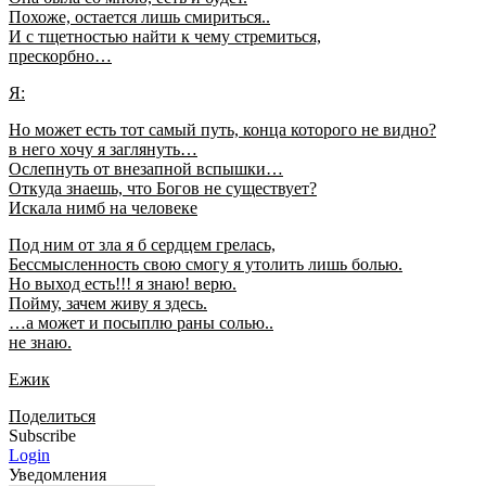
Похоже, остается лишь смириться..
И с тщетностью найти к чему стремиться,
прескорбно…
Я:
Но может есть тот самый путь, конца которого не видно?
в него хочу я заглянуть…
Ослепнуть от внезапной вспышки…
Откуда знаешь, что Богов не существует?
Искала нимб на человеке
Под ним от зла я б сердцем грелась,
Бессмысленность свою смогу я утолить лишь болью.
Но выход есть!!! я знаю! верю.
Пойму, зачем живу я здесь.
…а может и посыплю раны солью..
не знаю.
Ежик
Поделиться
Subscribe
Login
Уведомления