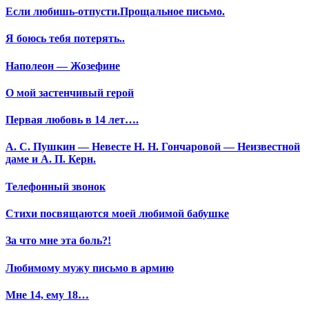
Если любишь-отпусти.Прощальное письмо.
Я боюсь тебя потерять..
Наполеон — Жозефине
О мой застенчивый герой
Первая любовь в 14 лет….
А. С. Пушкин — Невесте Н. Н. Гончаровой — Неизвестной
даме и А. П. Керн.
Телефонный звонок
Стихи посвящаются моей любимой бабушке
За что мне эта боль?!
Любимому мужу письмо в армию
Мне 14, ему 18…