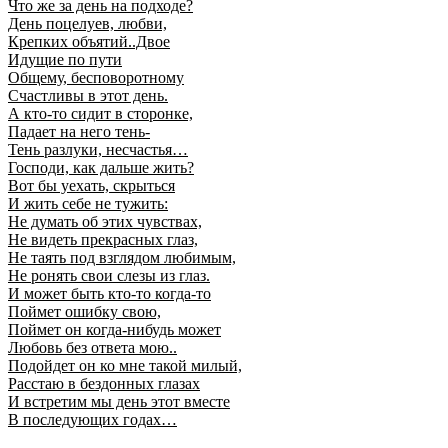
Что же за день на подходе?
День поцелуев, любви,
Крепких объятий..Двое
Идущие по пути
Общему, бесповоротному
Счастливы в этот день.
А кто-то сидит в сторонке,
Падает на него тень-
Тень разлуки, несчастья…
Господи, как дальше жить?
Вот бы уехать, скрыться
И жить себе не тужить:
Не думать об этих чувствах,
Не видеть прекрасных глаз,
Не таять под взглядом любимым,
Не ронять свои слезы из глаз.
И может быть кто-то когда-то
Поймет ошибку свою,
Поймет он когда-нибудь может
Любовь без ответа мою..
Подойдет он ко мне такой милый,
Расстаю в бездонных глазах
И встретим мы день этот вместе
В последующих годах…