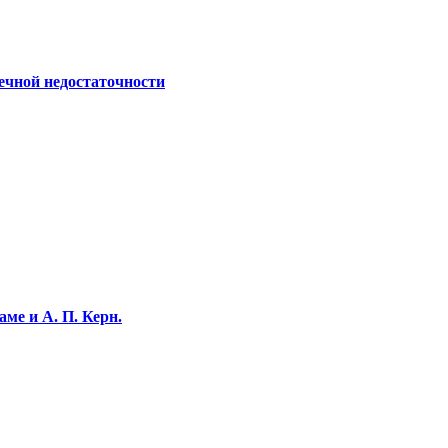
ечной недостаточности
ме и А. П. Керн.