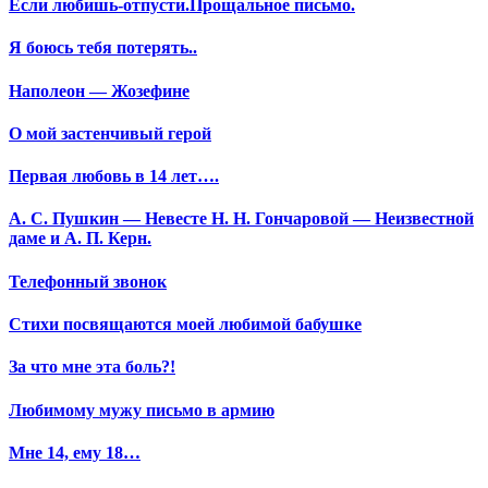
Если любишь-отпусти.Прощальное письмо.
Я боюсь тебя потерять..
Наполеон — Жозефине
О мой застенчивый герой
Первая любовь в 14 лет….
А. С. Пушкин — Невесте Н. Н. Гончаровой — Неизвестной
даме и А. П. Керн.
Телефонный звонок
Стихи посвящаются моей любимой бабушке
За что мне эта боль?!
Любимому мужу письмо в армию
Мне 14, ему 18…