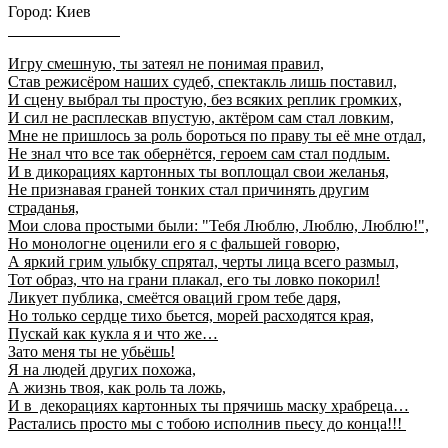
Город: Киев
Игру смешную, ты затеял не понимая правил,
Став режисёром наших судеб, спектакль лишь поставил,
И сцену выбрал ты простую, без всяких реплик громких,
И сил не расплескав впустую, актёром сам стал ловким,
Мне не пришлось за роль бороться по праву ты её мне отдал,
Не знал что все так обернётся, героем сам стал подлым.
И в дикорациях картонных ты воплощал свои желанья,
Не признавая граней тонких стал причинять другим
страданья,
Мои слова простыми были: "Тебя Люблю, Люблю, Люблю!",
Но монологне оценили его я с фальшей говорю,
А яркий грим улыбку спрятал, черты лица всего размыл,
Тот образ, что на грани плакал, его ты ловко покорил!
Ликует публика, смеётся оваций гром тебе даря,
Но только сердце тихо бьется, морей расходятся края,
Пускай как кукла я и что же…
Зато меня ты не убьёшь!
Я на людей других похожа,
А жизнь твоя, как роль та ложь,
И в декорациях картонных ты прячишь маску храбреца…
Растались просто мы с тобою исполнив пьесу до конца!!!