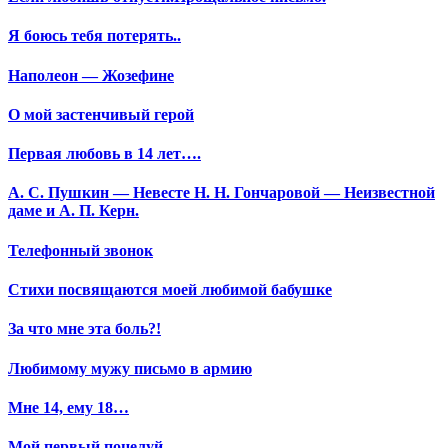
Я боюсь тебя потерять..
Наполеон — Жозефине
О мой застенчивый герой
Первая любовь в 14 лет….
А. С. Пушкин — Невесте Н. Н. Гончаровой — Неизвестной
даме и А. П. Керн.
Телефонный звонок
Стихи посвящаются моей любимой бабушке
За что мне эта боль?!
Любимому мужу письмо в армию
Мне 14, ему 18…
Мой первый поцелуй