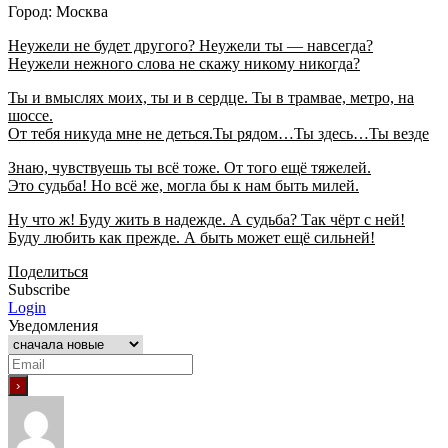
Город: Москва
Неужели не будет другого? Неужели ты — навсегда?
Неужели нежного слова не скажу никому никогда?
Ты и вмыслях моих, ты и в сердце. Ты в трамвае, метро, на
шоссе.
От тебя никуда мне не деться.Ты рядом…Ты здесь…Ты везде
Знаю, чувствуешь ты всё тоже. От того ещё тяжелей.
Это судьба! Но всё же, могла бы к нам быть милей.
Ну что ж! Буду жить в надежде. А судьба? Так чёрт с ней!
Буду любить как прежде. А быть может ещё сильней!
Поделиться
Subscribe
Login
Уведомления