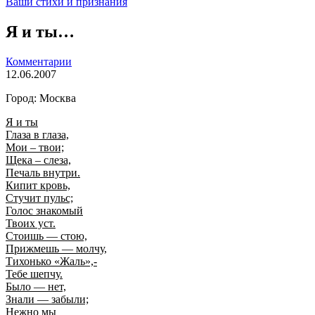
Ваши стихи и признания
Я и ты…
Комментарии
12.06.2007
Город: Москва
Я и ты
Глаза в глаза,
Мои – твои;
Щека – слеза,
Печаль внутри.
Кипит кровь,
Стучит пульс;
Голос знакомый
Твоих уст.
Стоишь — стою,
Прижмешь — молчу,
Тихонько «Жаль»,-
Тебе шепчу.
Было — нет,
Знали — забыли;
Нежно мы