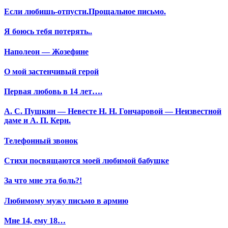
Если любишь-отпусти.Прощальное письмо.
Я боюсь тебя потерять..
Наполеон — Жозефине
О мой застенчивый герой
Первая любовь в 14 лет….
А. С. Пушкин — Невесте Н. Н. Гончаровой — Неизвестной
даме и А. П. Керн.
Телефонный звонок
Стихи посвящаются моей любимой бабушке
За что мне эта боль?!
Любимому мужу письмо в армию
Мне 14, ему 18…