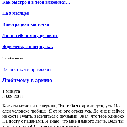
Как быстро я в тебя влюбился…
На 9 месяцев
Виноградная косточка
Лишь тебя я хочу целовать
Жди меня, и я вернусь…
Читайте также
Ваши стихи и признания
Любимому в армию
1 минута
30.09.2008
Хоть ты может и не веришь, Что тебя я с армии дождусь. Но
елси человека любишь, Я от много отвернусь. Да мне и сейчас
не охота Гулять, веселиться с друзьями. Зная, что тебе одиноко
На посту с пацанами. Я знаю, что мне намного легче, Ведь ты
всегда в строю!!! Но знай, что и мне не …