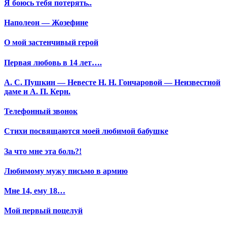
Я боюсь тебя потерять..
Наполеон — Жозефине
О мой застенчивый герой
Первая любовь в 14 лет….
А. С. Пушкин — Невесте Н. Н. Гончаровой — Неизвестной
даме и А. П. Керн.
Телефонный звонок
Стихи посвящаются моей любимой бабушке
За что мне эта боль?!
Любимому мужу письмо в армию
Мне 14, ему 18…
Мой первый поцелуй