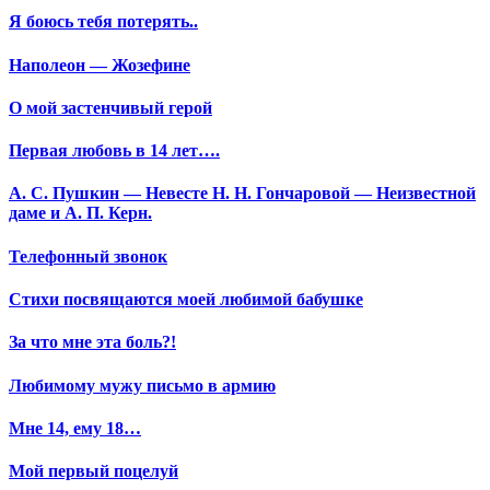
Я боюсь тебя потерять..
Наполеон — Жозефине
О мой застенчивый герой
Первая любовь в 14 лет….
А. С. Пушкин — Невесте Н. Н. Гончаровой — Неизвестной
даме и А. П. Керн.
Телефонный звонок
Стихи посвящаются моей любимой бабушке
За что мне эта боль?!
Любимому мужу письмо в армию
Мне 14, ему 18…
Мой первый поцелуй