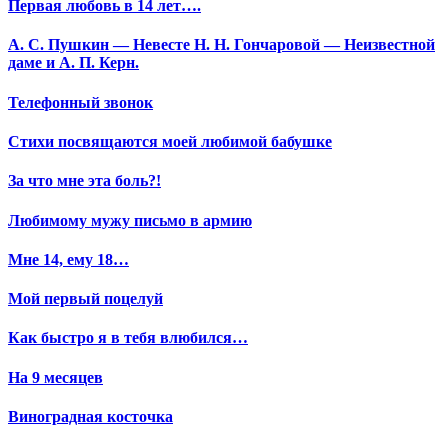
Первая любовь в 14 лет….
А. С. Пушкин — Невесте Н. Н. Гончаровой — Неизвестной
даме и А. П. Керн.
Телефонный звонок
Стихи посвящаются моей любимой бабушке
За что мне эта боль?!
Любимому мужу письмо в армию
Мне 14, ему 18…
Мой первый поцелуй
Как быстро я в тебя влюбился…
На 9 месяцев
Виноградная косточка