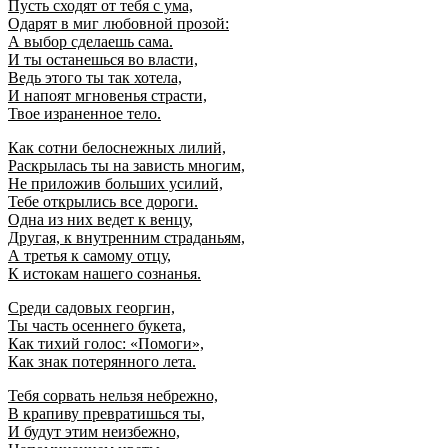
Пусть сходят от тебя с ума,
Одарят в миг любовной прозой:
А выбор сделаешь сама.
И ты останешься во власти,
Ведь этого ты так хотела,
И напоят мгновенья страсти,
Твое израненное тело.
Как сотни белоснежных лилий,
Раскрылась ты на зависть многим,
Не приложив больших усилий,
Тебе открылись все дороги.
Одна из них ведет к венцу,
Другая, к внутренним страданьям,
А третья к самому отцу,
К истокам нашего сознанья.
Среди садовых георгин,
Ты часть осеннего букета,
Как тихий голос: «Помоги»,
Как знак потерянного лета.
Тебя сорвать нельзя небрежно,
В крапиву превратишься ты,
И будут этим неизбежно,