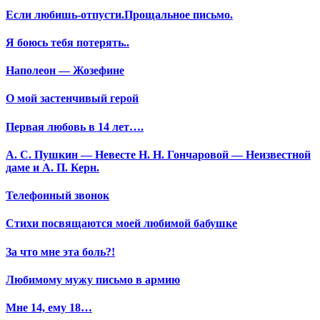
Если любишь-отпусти.Прощальное письмо.
Я боюсь тебя потерять..
Наполеон — Жозефине
О мой застенчивый герой
Первая любовь в 14 лет….
А. С. Пушкин — Невесте Н. Н. Гончаровой — Неизвестной
даме и А. П. Керн.
Телефонный звонок
Стихи посвящаются моей любимой бабушке
За что мне эта боль?!
Любимому мужу письмо в армию
Мне 14, ему 18…