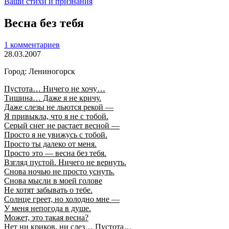
Ваши стихи и признания
Весна без тебя
1 комментариев
28.03.2007
Город: Лениногорск
Пустота… Ничего не хочу…
Тишина… Даже я не кричу.
Даже слезы не льются рекой —
Я привыкла, что я не с тобой.
Серый снег не растает весной —
Просто я не увижусь с тобой.
Просто ты далеко от меня.
Просто это — весна без тебя.
Взгляд пустой. Ничего не вернуть.
Снова ночью не просто уснуть.
Снова мысли в моей голове
Не хотят забывать о тебе.
Солнце греет, но холодно мне —
У меня непогода в душе.
Может, это такая весна?
Нет ни криков, ни слез… Пустота…