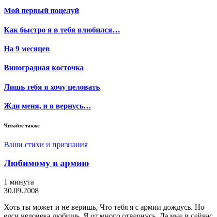
Мой первый поцелуй
Как быстро я в тебя влюбился…
На 9 месяцев
Виноградная косточка
Лишь тебя я хочу целовать
Жди меня, и я вернусь…
Читайте также
Ваши стихи и признания
Любимому в армию
1 минута
30.09.2008
Хоть ты может и не веришь, Что тебя я с армии дождусь. Но
елси человека любишь, Я от много отвернусь. Да мне и сейчас