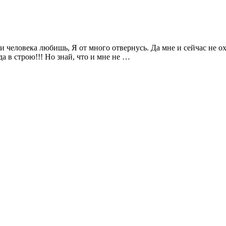
и человека любишь, Я от много отвернусь. Да мне и сейчас не охо
да в строю!!! Но знай, что и мне не …