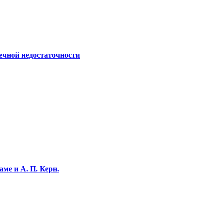
ечной недостаточности
ме и А. П. Керн.