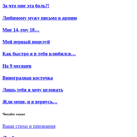
За что мне эта боль?!
Любимому мужу письмо в армию
Мне 14, ему 18…
Мой первый поцелуй
Как быстро я в тебя влюбился…
На 9 месяцев
Виноградная косточка
Лишь тебя я хочу целовать
Жди меня, и я вернусь…
Читайте также
Ваши стихи и признания