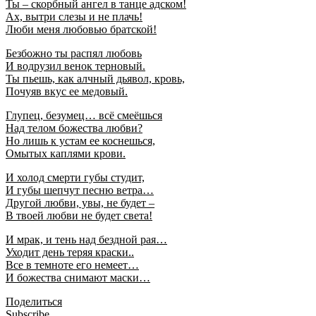
Ты – скорбный ангел в танце адском!
Ах, вытри слезы и не плачь!
Люби меня любовью братской!
Безбожно ты распял любовь
И водрузил венок терновый.
Ты пьешь, как алчный дьявол, кровь,
Почуяв вкус ее медовый.
Глупец, безумец… всё смеёшься
Над телом божества любви?
Но лишь к устам ее коснешься,
Омытых каплями крови.
И холод смерти губы студит,
И губы шепчут песню ветра…
Другой любви, увы, не будет –
В твоей любви не будет света!
И мрак, и тень над бездной рая…
Уходит день теряя краски..
Все в темноте его немеет…
И божества снимают маски…
Поделиться
Subscribe