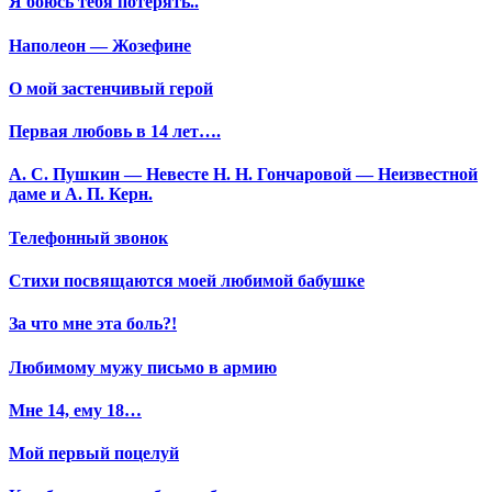
Я боюсь тебя потерять..
Наполеон — Жозефине
О мой застенчивый герой
Первая любовь в 14 лет….
А. С. Пушкин — Невесте Н. Н. Гончаровой — Неизвестной
даме и А. П. Керн.
Телефонный звонок
Стихи посвящаются моей любимой бабушке
За что мне эта боль?!
Любимому мужу письмо в армию
Мне 14, ему 18…
Мой первый поцелуй