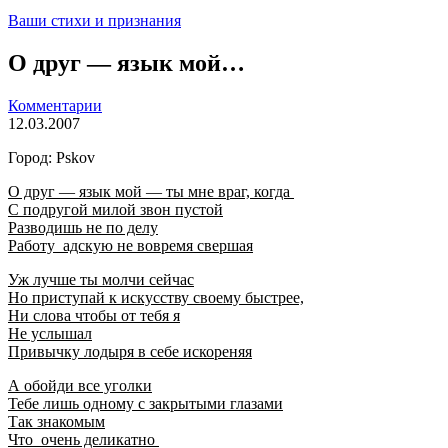
Ваши стихи и признания
О друг — язык мой…
Комментарии
12.03.2007
Город: Pskov
О друг — язык мой — ты мне враг, когда
С подругой милой звон пустой
Разводишь не по делу
Работу адскую не вовремя свершая
Уж лучше ты молчи сейчас
Но приступай к искусству своему быстрее,
Ни слова чтобы от тебя я
Не услышал
Привычку лодыря в себе искореняя
А обойди все уголки
Тебе лишь одному с закрытыми глазами
Так знакомым
Что очень деликатно