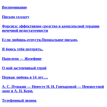
Воспоминание
Письмо солдату
Форсига: эффективное средство в комплексной терапии
почечной недостаточности
Если любишь-отпусти.Прощальное письмо.
Я боюсь тебя потерять..
Наполеон — Жозефине
О мой застенчивый герой
Первая любовь в 14 лет….
А. С. Пушкин — Невесте Н. Н. Гончаровой — Неизвестной
даме и А. П. Керн.
Телефонный звонок