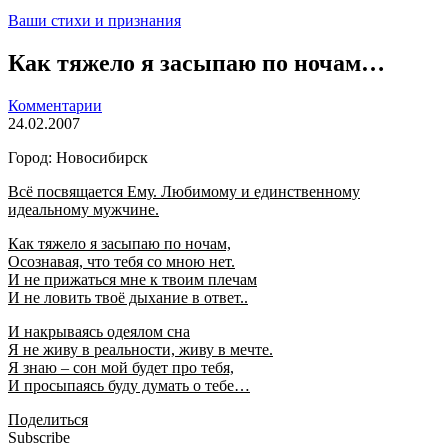
Ваши стихи и признания
Как тяжело я засыпаю по ночам…
Комментарии
24.02.2007
Город: Новосибирск
Всё посвящается Ему. Любимому и единственному
идеальному мужчине.
Как тяжело я засыпаю по ночам,
Осознавая, что тебя со мною нет.
И не прижаться мне к твоим плечам
И не ловить твоё дыхание в ответ..
И накрываясь одеялом сна
Я не живу в реальности, живу в мечте.
Я знаю – сон мой будет про тебя,
И просыпаясь буду думать о тебе…
Поделиться
Subscribe