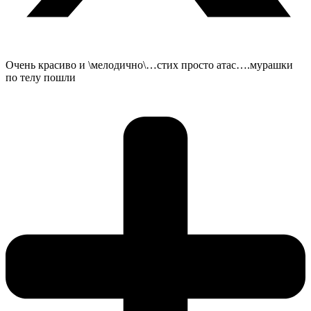
Очень красиво и \мелодично\…стих просто атас….мурашки
по телу пошли