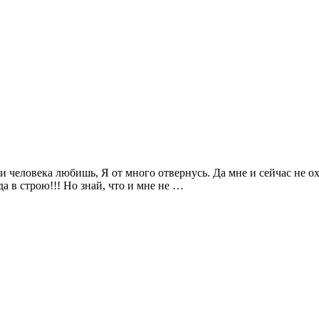
и человека любишь, Я от много отвернусь. Да мне и сейчас не охо
да в строю!!! Но знай, что и мне не …