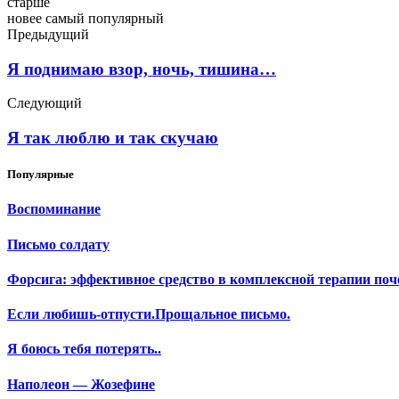
старше
новее
самый популярный
Предыдущий
Я поднимаю взор, ночь, тишина…
Следующий
Я так люблю и так скучаю
Популярные
Воспоминание
Письмо солдату
Форсига: эффективное средство в комплексной терапии поч
Если любишь-отпусти.Прощальное письмо.
Я боюсь тебя потерять..
Наполеон — Жозефине