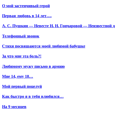
О мой застенчивый герой
Первая любовь в 14 лет….
А. С. Пушкин — Невесте Н. Н. Гончаровой — Неизвестной да
Телефонный звонок
Стихи посвящаются моей любимой бабушке
За что мне эта боль?!
Любимому мужу письмо в армию
Мне 14, ему 18…
Мой первый поцелуй
Как быстро я в тебя влюбился…
На 9 месяцев