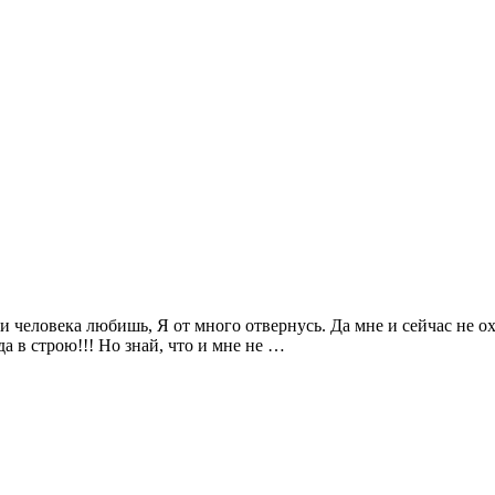
и человека любишь, Я от много отвернусь. Да мне и сейчас не охо
да в строю!!! Но знай, что и мне не …