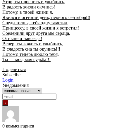
Утро, ты проснись и улыбнись,
В радость жизни окунись!
Потому, в твоей жизни я,
Явился в осенний день, первого сентября!!!
Среди толпы, тебя одну заметил,
Принцессу, в своей жизни я встретил!
Соеденили друг друга мы сердца,
Отныне и навсегда!
Вечер, ты ложись и улыбнись,
В сладость сна ты окунись!!!
Потому, теперь люблю тебя,
Ты — моя, моя судьба!!!
Поделиться
Subscribe
Login
Уведомления
0
комментариев