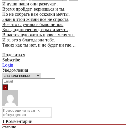
И души наши они разлучат..
Время пройдет, вернешься и ты,
Но не собрать нам осколки мечты.
Знай в этой жизни все не спроста,
Все что случилось было не зря.
Боль, одиночество, страх и мечты,
В настоящую жизнь провел меня ты.
И за это я благодарна тебе.
Таких как ты нет, и не будет ни где…
Поделиться
Subscribe
Login
Уведомления
1
Комментарий
старше