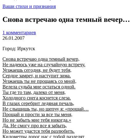
Ваши стихи и признания
Снова встречаю одна темный вечер…
1 комментариев
26.01.2007
Город: Иркутск
Снова встречаю одна темный вечер,
Не надеюсь уже на случайную встречу.
Уезжаешь сегодня, не будет тебя,
Сердце замрет, и наступит зима.
Уезжаешь ты не прощаясь со мной,
Велела судьба мне остаться одной.
Ты где то там, далеко от меня,
Холодного снега коснется слеза.
В глазах серебрит ледяная печаль,
Не слышишь ты, но шепчу я: «прощай…
Прощай и прости за все ты меня,
Но не забыть мне тебя никогда.»
Да. Не смогу про все я забыть,
Но может удастся тебя разлюбить.
Километры дорог нас с тобой разделят