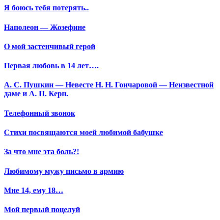
Я боюсь тебя потерять..
Наполеон — Жозефине
О мой застенчивый герой
Первая любовь в 14 лет….
А. С. Пушкин — Невесте Н. Н. Гончаровой — Неизвестной
даме и А. П. Керн.
Телефонный звонок
Стихи посвящаются моей любимой бабушке
За что мне эта боль?!
Любимому мужу письмо в армию
Мне 14, ему 18…
Мой первый поцелуй