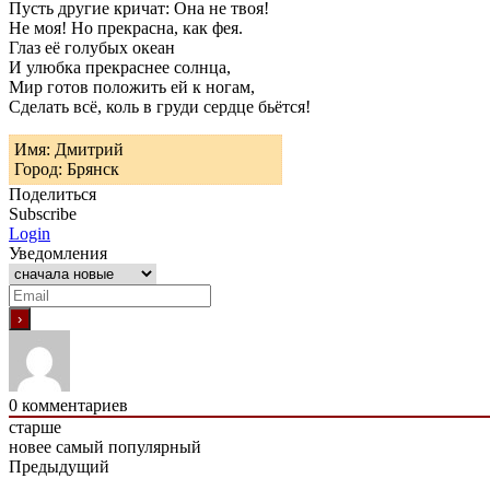
Пусть другие кричат: Она не твоя!
Не моя! Но прекрасна, как фея.
Глаз её голубых океан
И улюбка прекраснее солнца,
Мир готов положить ей к ногам,
Сделать всё, коль в груди сердце бьётся!
Имя: Дмитрий
Город: Брянск
Поделиться
Subscribe
Login
Уведомления
0
комментариев
старше
новее
самый популярный
Предыдущий