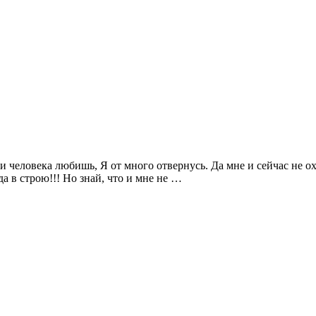
и человека любишь, Я от много отвернусь. Да мне и сейчас не охо
да в строю!!! Но знай, что и мне не …