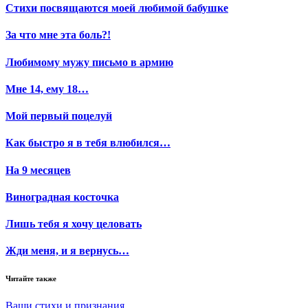
Стихи посвящаются моей любимой бабушке
За что мне эта боль?!
Любимому мужу письмо в армию
Мне 14, ему 18…
Мой первый поцелуй
Как быстро я в тебя влюбился…
На 9 месяцев
Виноградная косточка
Лишь тебя я хочу целовать
Жди меня, и я вернусь…
Читайте также
Ваши стихи и признания