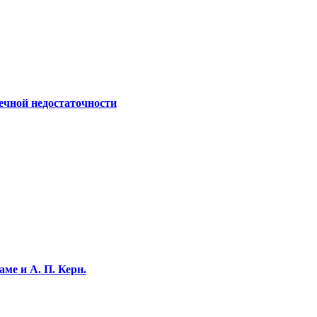
ечной недостаточности
ме и А. П. Керн.