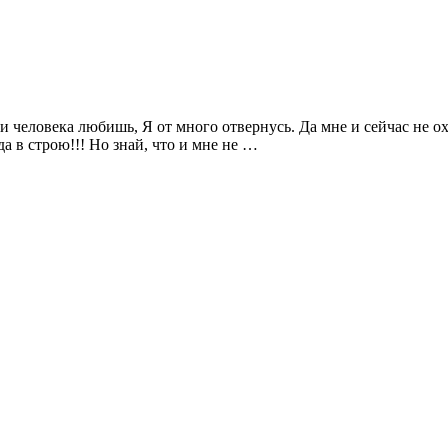
и человека любишь, Я от много отвернусь. Да мне и сейчас не охо
да в строю!!! Но знай, что и мне не …