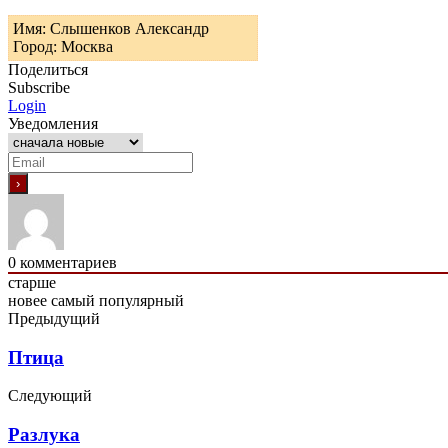
Имя: Слышенков Александр
Город: Москва
Поделиться
Subscribe
Login
Уведомления
0
комментариев
старше
новее
самый популярный
Предыдущий
Птица
Следующий
Разлука