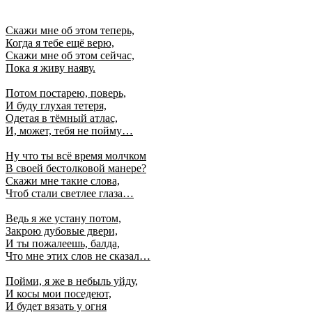
Скажи мне об этом теперь,
Когда я тебе ещё верю,
Скажи мне об этом сейчас,
Пока я живу наяву.
Потом постарею, поверь,
И буду глухая тетеря,
Одетая в тёмный атлас,
И, может, тебя не пойму…
Ну что ты всё время молчком
В своей бестолковой манере?
Скажи мне такие слова,
Чтоб стали светлее глаза…
Ведь я же устану потом,
Закрою дубовые двери,
И ты пожалеешь, балда,
Что мне этих слов не сказал…
Пойми, я же в небыль уйду,
И косы мои поседеют,
И будет вязать у огня