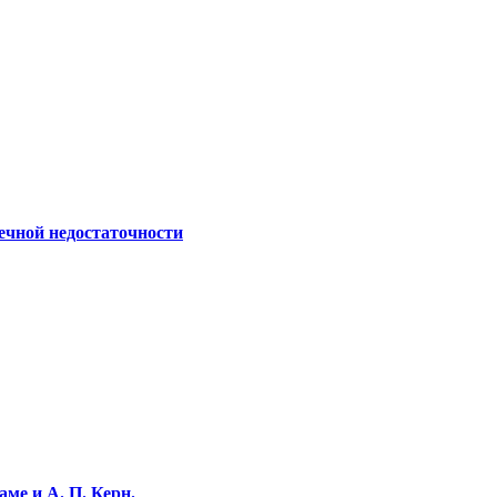
ечной недостаточности
ме и А. П. Керн.