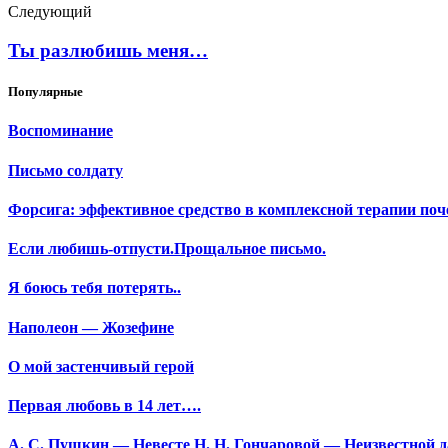
Следующий
Ты разлюбишь меня…
Популярные
Воспоминание
Письмо солдату
Форсига: эффективное средство в комплексной терапии поч
Если любишь-отпусти.Прощальное письмо.
Я боюсь тебя потерять..
Наполеон — Жозефине
О мой застенчивый герой
Первая любовь в 14 лет….
А. С. Пушкин — Невесте Н. Н. Гончаровой — Неизвестной да