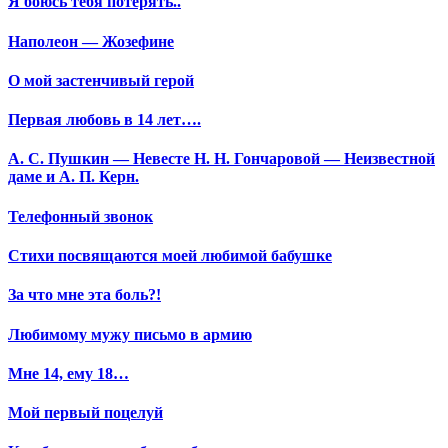
Я боюсь тебя потерять..
Наполеон — Жозефине
О мой застенчивый герой
Первая любовь в 14 лет….
А. С. Пушкин — Невесте Н. Н. Гончаровой — Неизвестной
даме и А. П. Керн.
Телефонный звонок
Стихи посвящаются моей любимой бабушке
За что мне эта боль?!
Любимому мужу письмо в армию
Мне 14, ему 18…
Мой первый поцелуй