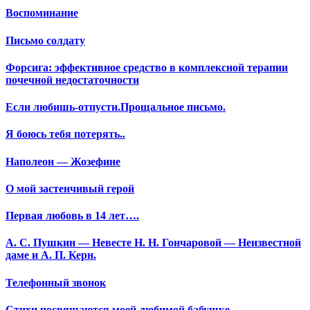
Воспоминание
Письмо солдату
Форсига: эффективное средство в комплексной терапии
почечной недостаточности
Если любишь-отпусти.Прощальное письмо.
Я боюсь тебя потерять..
Наполеон — Жозефине
О мой застенчивый герой
Первая любовь в 14 лет….
А. С. Пушкин — Невесте Н. Н. Гончаровой — Неизвестной
даме и А. П. Керн.
Телефонный звонок
Стихи посвящаются моей любимой бабушке