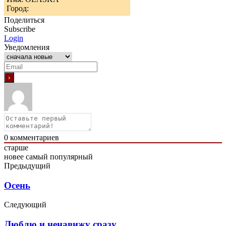
Город:
Поделиться
Subscribe
Login
Уведомления
0
комментариев
старше
новее
самый популярный
Предыдущий
Осень
Следующий
Люблю и ненавижу сразу…