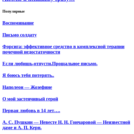
Популярные
Воспоминание
Письмо солдату
Форсига: эффективное средство в комплексной терапии
почечной недостаточности
Если любишь-отпусти.Прощальное письмо.
Я боюсь тебя потерять..
Наполеон — Жозефине
О мой застенчивый герой
Первая любовь в 14 лет….
А. С. Пушкин — Невесте Н. Н. Гончаровой — Неизвестной
даме и А. П. Керн.