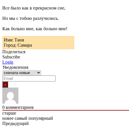
Все было как в прекрасном сне,
Но мы с тобою разлучились.
Как больно мне, как больно мне!
Имя: Таня
Город: Самара
Поделиться
Subscribe
Login
Уведомления
0
комментариев
старше
новее
самый популярный
Предыдущий