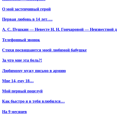
О мой застенчивый герой
Первая любовь в 14 лет….
А. С. Пушкин — Невесте Н. Н. Гончаровой — Неизвестной да
Телефонный звонок
Стихи посвящаются моей любимой бабушке
За что мне эта боль?!
Любимому мужу письмо в армию
Мне 14, ему 18…
Мой первый поцелуй
Как быстро я в тебя влюбился…
На 9 месяцев