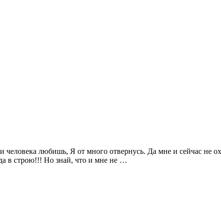
и человека любишь, Я от много отвернусь. Да мне и сейчас не охо
да в строю!!! Но знай, что и мне не …