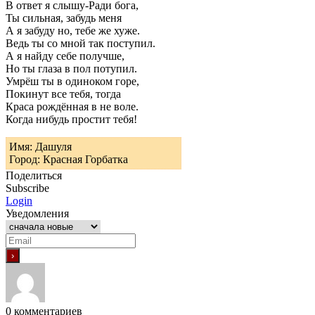
В ответ я слышу-Ради бога,
Ты сильная, забудь меня
А я забуду но, тебе же хуже.
Ведь ты со мной так поступил.
А я найду себе получше,
Но ты глаза в пол потупил.
Умрёш ты в одиноком горе,
Покинут все тебя, тогда
Краса рождённая в не воле.
Когда нибудь простит тебя!
Имя: Дашуля
Город: Красная Горбатка
Поделиться
Subscribe
Login
Уведомления
0
комментариев