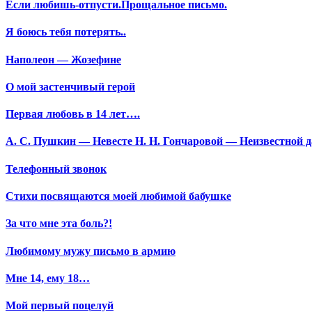
Если любишь-отпусти.Прощальное письмо.
Я боюсь тебя потерять..
Наполеон — Жозефине
О мой застенчивый герой
Первая любовь в 14 лет….
А. С. Пушкин — Невесте Н. Н. Гончаровой — Неизвестной да
Телефонный звонок
Стихи посвящаются моей любимой бабушке
За что мне эта боль?!
Любимому мужу письмо в армию
Мне 14, ему 18…
Мой первый поцелуй