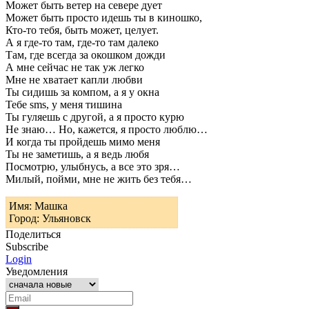
Может быть ветер на севере дует
Может быть просто идешь ты в киношко,
Кто-то тебя, быть может, целует.
А я где-то там, где-то там далеко
Там, где всегда за окошком дожди
А мне сейчас не так уж легко
Мне не хватает капли любви
Ты сидишь за компом, а я у окна
Тебе sms, у меня тишина
Ты гуляешь с другой, а я просто курю
Не знаю… Но, кажется, я просто люблю…
И когда ты пройдешь мимо меня
Ты не заметишь, а я ведь любя
Посмотрю, улыбнусь, а все это зря…
Милый, пойми, мне не жить без тебя…
Имя: Машка
Город: Ульяновск
Поделиться
Subscribe
Login
Уведомления