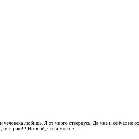
и человека любишь, Я от много отвернусь. Да мне и сейчас не охо
да в строю!!! Но знай, что и мне не …