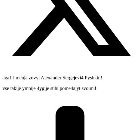
aga1 i menja zovyt Alexander Sergejevi4 Pyshkin!
vse takije ymnije 4ygije stihi pome4ajyt svoimi!