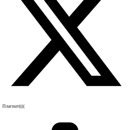
Плагиат((((