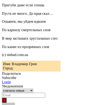
Пригуби даже если спишь
Пусть не много. До края скал…
Опьянев, мы уйдем вдвоем
По карнизу смертельных снов
В мир застыших хрустальных слез
По канве из прозрачных слов
(с) sinbad.com.ua
Имя: Владимир Грин
Город:
Поделиться
Subscribe
Login
Уведомления