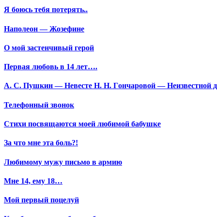
Я боюсь тебя потерять..
Наполеон — Жозефине
О мой застенчивый герой
Первая любовь в 14 лет….
А. С. Пушкин — Невесте Н. Н. Гончаровой — Неизвестной да
Телефонный звонок
Стихи посвящаются моей любимой бабушке
За что мне эта боль?!
Любимому мужу письмо в армию
Мне 14, ему 18…
Мой первый поцелуй