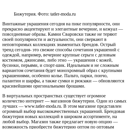
Бижутерия. Фото: tatler-moda.ru
Винтажные украшения сегодня на пике популярности, они
прекрасно акцентируют и элегантные вечерние, и кежуал —
повседневные образы. Камни Сваровски также не теряют
своей популярности и актуальности, они сверкают в
неповторимых коллекциях знаменитых брендов. Острый
тренд сегодня- это свежие способы сочетания украшений с
одеждой, например, вечерние крупные серьги с деловым
костюмом, джинсами, либо этно — украшения с кожей,
бусинки, перьями, и спорт-шик. Идеальным и не сложным
вариантом сочетания будет монохромный образ с крупными
украшениями, особенно колье. Пальто, парки, пончо,
палантин и шарфы, а также сумки и рюкзаки — обновляются
красивейшими оригинальными брошами.
В виртуальных пространствах существует огромное
количество интернет — магазинов бижутерии. Один из самых
лучших — www.tatler-moda.ru. В этом магазине представлен
огромный выбор высококачественных украшений. Брендовая
бижутерия новых коллекций в широком ассортименте, на
любой выбор. Магазин также предлагает новую опцию —
возможность приобрести бижутерию оптом по оптовым