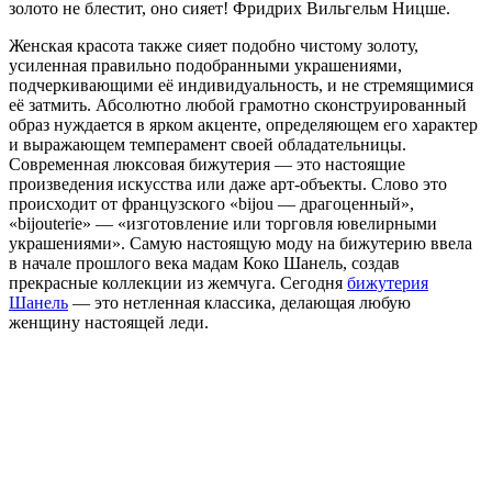
золото не блестит, оно сияет! Фридрих Вильгельм Ницше.
Женская красота также сияет подобно чистому золоту,
усиленная правильно подобранными украшениями,
подчеркивающими её индивидуальность, и не стремящимися
её затмить. Абсолютно любой грамотно сконструированный
образ нуждается в ярком акценте, определяющем его характер
и выражающем темперамент своей обладательницы.
Современная люксовая бижутерия — это настоящие
произведения искусства или даже арт-объекты. Слово это
происходит от французского «bijou — драгоценный»,
«bijouterie» — «изготовление или торговля ювелирными
украшениями». Самую настоящую моду на бижутерию ввела
в начале прошлого века мадам Коко Шанель, создав
прекрасные коллекции из жемчуга. Сегодня
бижутерия
Шанель
— это нетленная классика, делающая любую
женщину настоящей леди.