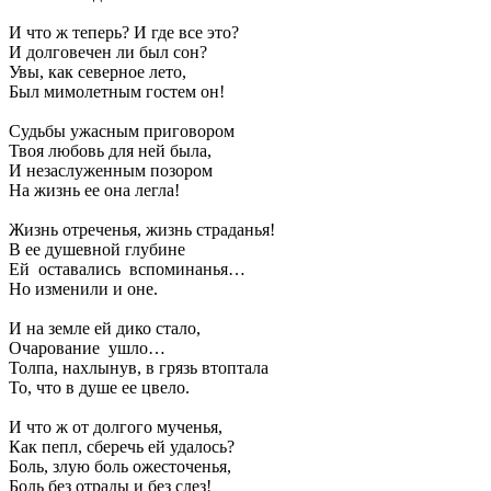
И что ж теперь? И где все это?
И долговечен ли был сон?
Увы, как северное лето,
Был мимолетным гостем он!
Судьбы ужасным приговором
Твоя любовь для ней была,
И незаслуженным позором
На жизнь ее она легла!
Жизнь отреченья, жизнь страданья!
В ее душевной глубине
Ей оставались вспоминанья…
Но изменили и оне.
И на земле ей дико стало,
Очарование ушло…
Толпа, нахлынув, в грязь втоптала
То, что в душе ее цвело.
И что ж от долгого мученья,
Как пепл, сберечь ей удалось?
Боль, злую боль ожесточенья,
Боль без отрады и без слез!