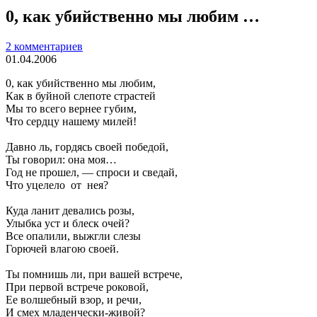
0, как убийственно мы любим …
2 комментариев
01.04.2006
0, как убийственно мы любим,
Как в буйной слепоте страстей
Мы то всего вернее губим,
Что сердцу нашему милей!
Давно ль, гордясь своей победой,
Ты говорил: она моя…
Год не прошел, — спроси и сведай,
Что уцелело от нея?
Куда ланит девались розы,
Улыбка уст и блеск очей?
Все опалили, выжгли слезы
Горючей влагою своей.
Ты помнишь ли, при вашей встрече,
При первой встрече роковой,
Ее волшебный взор, и речи,
И смех младенчески-живой?