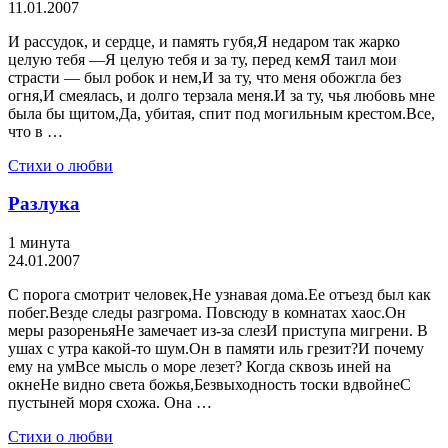
11.01.2007
И рассудок, и сердце, и память губя,Я недаром так жарко
целую тебя —Я целую тебя и за ту, перед кемЯ таил мои
страсти — был робок и нем,И за ту, что меня обожгла без
огня,И смеялась, и долго терзала меня.И за ту, чья любовь мне
была бы щитом,Да, убитая, спит под могильным крестом.Все,
что в …
Стихи о любви
Разлука
1 минута
24.01.2007
С порога смотрит человек,Не узнавая дома.Ее отъезд был как
побег.Везде следы разгрома. Повсюду в комнатах хаос.Он
меры разореньяНе замечает из-за слезИ приступа мигрени. В
ушах с утра какой-то шум.Он в памяти иль грезит?И почему
ему на умВсе мысль о море лезет? Когда сквозь иней на
окнеНе видно света божья,Безвыходность тоски вдвойнеС
пустыней моря схожа. Она …
Стихи о любви