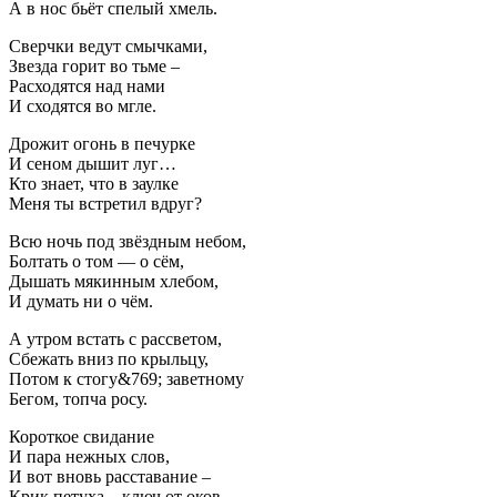
А в нос бьёт спелый хмель.
Сверчки ведут смычками,
Звезда горит во тьме –
Расходятся над нами
И сходятся во мгле.
Дрожит огонь в печурке
И сеном дышит луг…
Кто знает, что в заулке
Меня ты встретил вдруг?
Всю ночь под звёздным небом,
Болтать о том — о сём,
Дышать мякинным хлебом,
И думать ни о чём.
А утром встать с рассветом,
Сбежать вниз по крыльцу,
Потом к стогу&769; заветному
Бегом, топча росу.
Короткое свидание
И пара нежных слов,
И вот вновь расставание –
Крик петуха – ключ от оков.